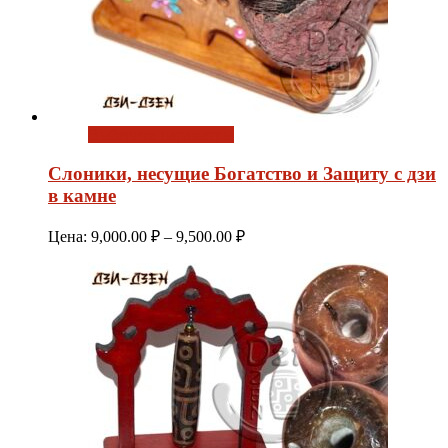
Выберите параметры
Слоники, несущие Богатство и Защиту с дзи
в камне
Диапазон
Цена:
9,000.00
₽
–
9,500.00
₽
цен:
9,000.00 ₽
–
9,500.00 ₽