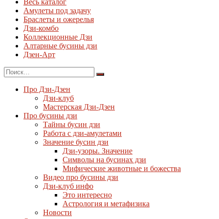
Весь каталог
Амулеты под задачу
Браслеты и ожерелья
Дзи-комбо
Коллекционные Дзи
Алтарные бусины дзи
Дзен-Арт
Про Дзи-Дзен
Дзи-клуб
Мастерская Дзи-Дзен
Про бусины дзи
Тайны бусин дзи
Работа с дзи-амулетами
Значение бусин дзи
Дзи-узоры. Значение
Символы на бусинах дзи
Мифические животные и божества
Видео про бусины дзи
Дзи-клуб инфо
Это интересно
Астрология и метафизика
Новости