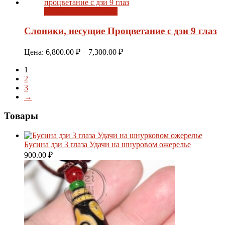
–
Выберите параметры
5,300.00 ₽
Слоники, несущие Процветание с дзи 9 глаз
Диапазон
Цена:
6,800.00
₽
–
7,300.00
₽
цен:
1
6,800.00 ₽
2
–
3
7,300.00 ₽
→
Товары
Бусина дзи 3 глаза Удачи на шнуровом ожерелье
900.00
₽