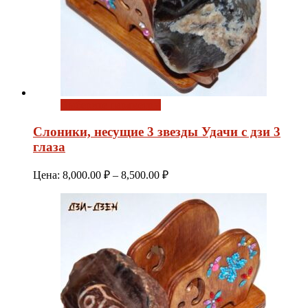
Выберите параметры
Слоники, несущие 3 звезды Удачи с дзи 3
глаза
Диапазон
Цена:
8,000.00
₽
–
8,500.00
₽
цен:
8,000.00 ₽
–
8,500.00 ₽