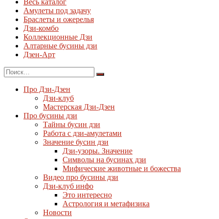
Весь каталог
Амулеты под задачу
Браслеты и ожерелья
Дзи-комбо
Коллекционные Дзи
Алтарные бусины дзи
Дзен-Арт
Про Дзи-Дзен
Дзи-клуб
Мастерская Дзи-Дзен
Про бусины дзи
Тайны бусин дзи
Работа с дзи-амулетами
Значение бусин дзи
Дзи-узоры. Значение
Символы на бусинах дзи
Мифические животные и божества
Видео про бусины дзи
Дзи-клуб инфо
Это интересно
Астрология и метафизика
Новости