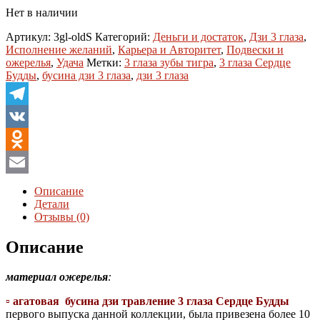
Нет в наличии
Артикул:
3gl-oldS
Категорий:
Деньги и достаток
,
Дзи 3 глаза
,
Исполнение желаний
,
Карьера и Авторитет
,
Подвески и
ожерелья
,
Удача
Метки:
3 глаза зубы тигра
,
3 глаза Сердце
Будды
,
бусина дзи 3 глаза
,
дзи 3 глаза
Telegram
VK
Odnoklassniki
Email
Описание
Детали
Отзывы (0)
Описание
материал ожерелья
:
▫️
агатовая бусина дзи травление 3 глаза Сердце Будды
первого выпуска данной коллекции, была привезена более 10