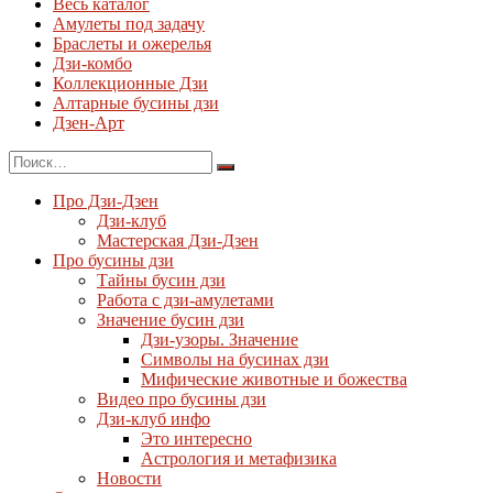
Весь каталог
Амулеты под задачу
Браслеты и ожерелья
Дзи-комбо
Коллекционные Дзи
Алтарные бусины дзи
Дзен-Арт
Про Дзи-Дзен
Дзи-клуб
Мастерская Дзи-Дзен
Про бусины дзи
Тайны бусин дзи
Работа с дзи-амулетами
Значение бусин дзи
Дзи-узоры. Значение
Символы на бусинах дзи
Мифические животные и божества
Видео про бусины дзи
Дзи-клуб инфо
Это интересно
Астрология и метафизика
Новости