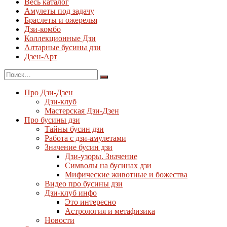
Весь каталог
Амулеты под задачу
Браслеты и ожерелья
Дзи-комбо
Коллекционные Дзи
Алтарные бусины дзи
Дзен-Арт
Про Дзи-Дзен
Дзи-клуб
Мастерская Дзи-Дзен
Про бусины дзи
Тайны бусин дзи
Работа с дзи-амулетами
Значение бусин дзи
Дзи-узоры. Значение
Символы на бусинах дзи
Мифические животные и божества
Видео про бусины дзи
Дзи-клуб инфо
Это интересно
Астрология и метафизика
Новости