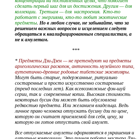
концентрации на поставленных целях, что помогает
сделать первый шаг для их достижения. Другим — для
коллекции. Третьим — для настроения. Кто-то
работает с энергиями, кто-то любит экзотические
предметы
.
Но в любом случае, не забывайте, что за
решением важных вопросов и исцелением следует
обращаться к квалифицированным специалистам, а
не к амулетам.
***
*
Предметы Дзи-Дзен — не претендуют на предметы
археологических раскопок, античность музейного типа,
аутентично-древние родовые тибетские экземпляры.
Могут быть старые, подержанные, ритуально
состаренные и просто искусственно состаренные
(тренд последних лет). Как всевозможные фэн-шуй
серии, так и современные копии. Высокая стоимость
некоторых бусин дзи может быть обусловлена
редкостью предмета. Или желанием владельца. Ведь
личное право человека отпускать бусину дзи по цене,
которую он считает приемлемой для себя, цену, за
которую он готов отпустить свой амулет.
Все отпускаемые амулеты оформляются в украшения и
алтарные композиции. Это ручная работа мастера Дзи-