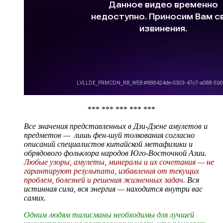
*** *** *** *** ***
Все значения представленных в Дзи-Дзене амулетов и
предметов — лишь фен-шуй толкования согласно
описаний специалистов китайской метафизики и
обрядового фольклора народов Юго-Восточной Азии.
Любые узоры, амулеты, минералы и их сочетания — не
гарантируют результата, избавления от текущих
проблем, болезней и решения жизненных задач.
Вся
истинная сила, вся энергия — находится внутри вас
самих.
Одним людям талисманы необходимы для лучшей