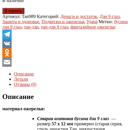
В наличии
Количество
В корзину
товара
Артикул:
Tan989
Категорий:
Деньги и достаток
,
Дзи 9 глаз
,
Бусина
Защита и здоровье
,
Подвески и ожерелья
,
Удача
Метки:
бусина
дзи
дзи 9 глаз
,
тан-дзи
,
тан-дзи 9 глаз
,
фантазийное ожерелье
9
глаз
Тан-
Telegram
династии
в
VK
фантазийном
Odnoklassniki
ожерелье
Email
Описание
Детали
Отзывы (0)
Описание
материал ожерелья:
Старая агатовая бусина дзи 9 глаз
—
размер
57 x 12 мм
примерно (старая серия,
стиль династии Тан, инкрустация