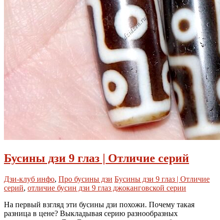
Бусины дзи 9 глаз | Отличие серий
Дзи-клуб инфо
,
Про бусины дзи
Бусины дзи 9 глаз | Отличие
серий
,
отличие бусин дзи 9 глаз джоканговской серии
На первый взгляд эти бусины дзи похожи. Почему такая
разница в цене? Выкладывая серию разнообразных