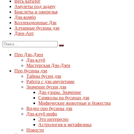
Весь каталог
Амулеты под задачу
Браслеты и ожерелья
Дзи-комбо
Коллекционные Дзи
Алтарные бусины дзи
Дзен-Арт
Про Дзи-Дзен
Дзи-клуб
Мастерская Дзи-Дзен
Про бусины дзи
Тайны бусин дзи
Работа с дзи-амулетами
Значение бусин дзи
Дзи-узоры. Значение
Символы на бусинах дзи
Мифические животные и божества
Видео про бусины дзи
Дзи-клуб инфо
Это интересно
Астрология и метафизика
Новости